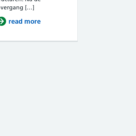
overgang […]
nopauze
read more
about Osteoporose na de over