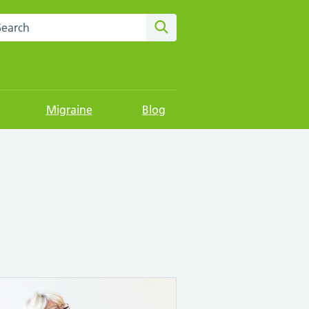
rch this website
Search
Migraine
Blog