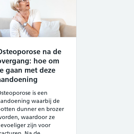
Osteoporose na de
overgang: hoe om
te gaan met deze
aandoening
steoporose is een
aandoening waarbij de
botten dunner en brozer
worden, waardoor ze
evoeliger zijn voor
oorten kunnen helpen bij het beheren van
racturen. Na de