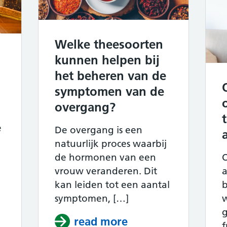
Welke theesoorten
kunnen helpen bij
het beheren van de
symptomen van de
overgang?
e
De overgang is een
natuurlijk proces waarbij
O
de hormonen van een
vrouw veranderen. Dit
kan leiden tot een aantal
symptomen, […]
g
read more
about Welke thees
f