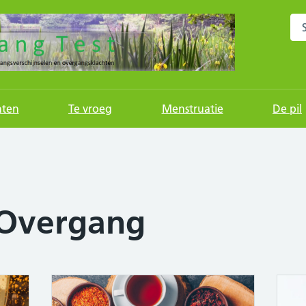
Sea
hten
Te vroeg
Menstruatie
De pil
Overgang