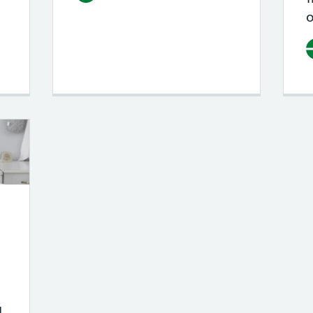
delstenen als ondersteuning tijdens de me
l